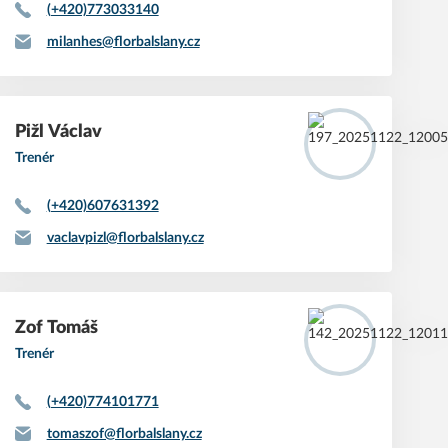
(+420)773033140
milanhes@florbalslany.cz
Pižl
Václav
Trenér
(+420)607631392
vaclavpizl@florbalslany.cz
Zof
Tomáš
Trenér
(+420)774101771
tomaszof@florbalslany.cz