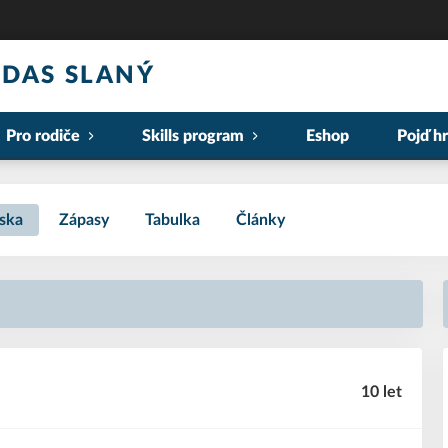
DAS SLANÝ
Pro rodiče
Skills program
Eshop
Pojď hr
ska
Zápasy
Tabulka
Články
10 let