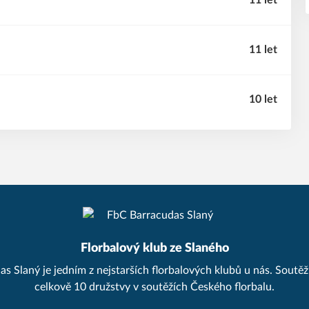
11 let
11 let
10 let
Florbalový klub ze Slaného
 Slaný je jedním z nejstarších florbalových klubů u nás. Soutěží 
celkově 10 družstvy v soutěžích Českého florbalu.