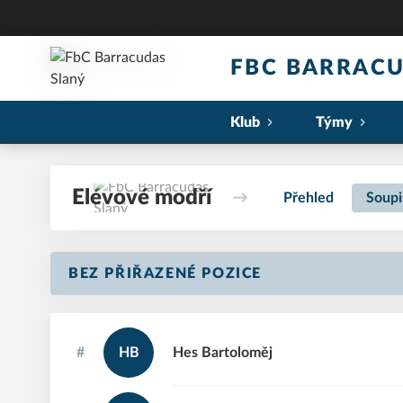
FBC BARRACU
Klub
Týmy
Elévové modří
Přehled
Soupi
BEZ PŘIŘAZENÉ POZICE
#
HB
Hes
Bartoloměj