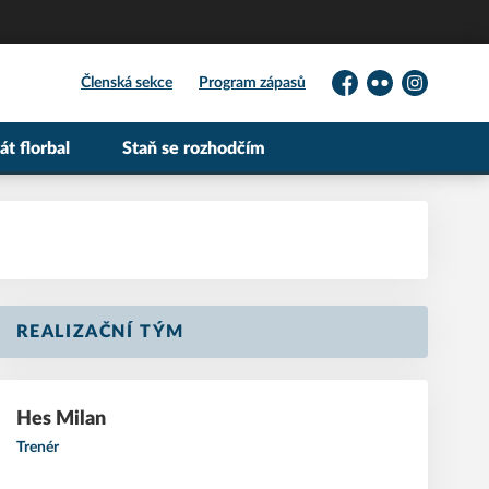
Členská sekce
Program zápasů
Facebook
Flickr
Instagram
át florbal
Staň se rozhodčím
REALIZAČNÍ TÝM
Hes
Milan
Trenér