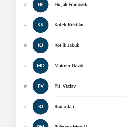
#
HF
Huljak
František
#
KK
Kotek
Kristián
#
KJ
Kotlík
Jakub
#
MD
Maitner
David
#
PV
Pižl
Václav
#
RJ
Rudle
Jan