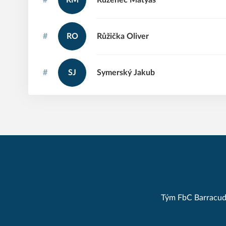
#
RM
Růženec
Matyáš
#
RO
Růžička
Oliver
#
SJ
Symerský
Jakub
Tým FbC Barracudas