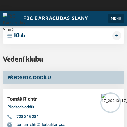
FBC BARRACUDAS SLANÝ
MENU
Klub
Vedení klubu
PŘEDSEDA ODDÍLU
Tomáš Richtr
Předseda oddílu
728 345 284
tomasrichtr@florbalslany.cz