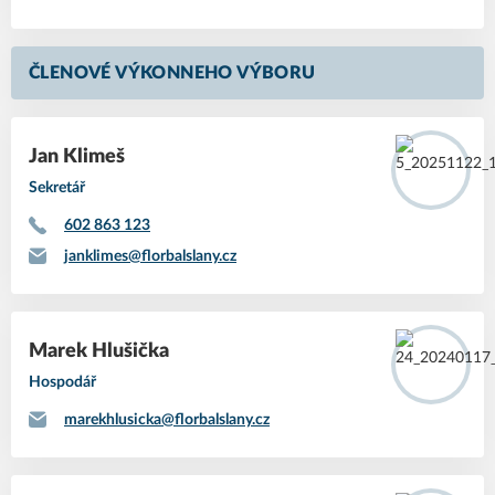
ČLENOVÉ VÝKONNEHO VÝBORU
Jan Klimeš
Sekretář
602 863 123
janklimes@florbalslany.cz
Marek Hlušička
Hospodář
marekhlusicka@florbalslany.cz