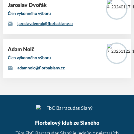
Jaroslav Dvořák
Člen výkonného výboru
jaroslavdvorak@florbalslany.cz
Adam Nolč
Člen výkonného výboru
adamnolc@florbalslany.cz
Florbalový klub ze Slaného
Tým FbC Barracudas Slaný je jedním z nejstarších