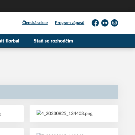
Členská sekce
Program zápasů
Facebook
Flickr
Instagram
át florbal
Staň se rozhodčím