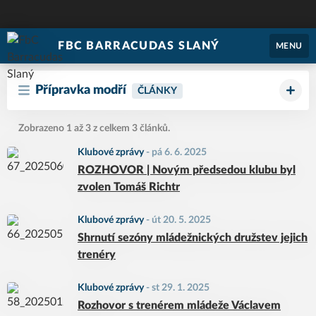
FBC BARRACUDAS SLANÝ
MENU
Přípravka modří
ČLÁNKY
Zobrazeno 1 až 3 z celkem 3 článků.
Klubové zprávy
-
pá 6. 6. 2025
ROZHOVOR | Novým předsedou klubu byl
zvolen Tomáš Richtr
Klubové zprávy
-
út 20. 5. 2025
Shrnutí sezóny mládežnických družstev jejich
trenéry
Klubové zprávy
-
st 29. 1. 2025
Rozhovor s trenérem mládeže Václavem