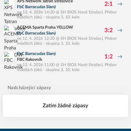
XPS Network Tatran Střešovice
2:1
FbC Barracudas Slaný
ne 12. 4. 2026 14:20
@
SH BIOS Nové Strašecí
,
Přebor
mladších žáků - skupina 3, 10. kolo
ACEMA Sparta Praha YELLOW
3:2
FbC Barracudas Slaný
ne 12. 4. 2026 12:20
@
SH BIOS Nové Strašecí
,
Přebor
mladších žáků - skupina 3, 10. kolo
FbC Barracudas Slaný
1:2
FBC Rakovník
ne 12. 4. 2026 11:00
@
SH BIOS Nové Strašecí
,
Přebor
mladších žáků - skupina 3, 10. kolo
Nadcházející zápasy
Zatím žádné zápasy