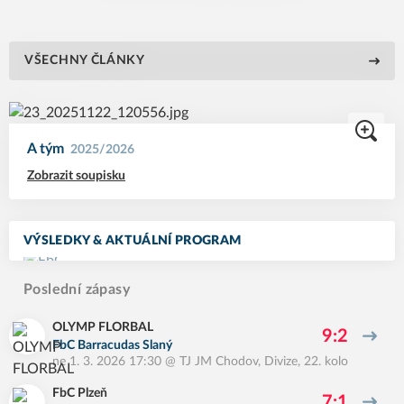
VŠECHNY ČLÁNKY
A tým
2025/2026
Zobrazit soupisku
VÝSLEDKY & AKTUÁLNÍ PROGRAM
Poslední zápasy
OLYMP FLORBAL
9:2
FbC Barracudas Slaný
ne 1. 3. 2026 17:30
@
TJ JM Chodov
,
Divize, 22. kolo
FbC Plzeň
7:1