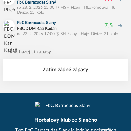
FbC Barracudas Slaný
so 28. 2. 2026 15:30
@
MSH Plzeň III (Lokomotiva III)
,
Divize, 15. kolo
FbC Barracudas Slaný
7:5
FBC DDM Kati Kadaň
ne 22. 2. 2026 17:00
@
SH Slaný - Háje
,
Divize, 21. kolo
Nadcházející zápasy
Zatím žádné zápasy
Florbalový klub ze Slaného
Tým FbC Barracudas Slaný je jedním z nejstarších