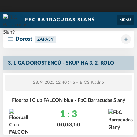
FBC BARRACUDAS SLANÝ
MENU
Dorost
ZÁPASY
3. LIGA DOROSTENCŮ - SKUPINA 3, 2. KOLO
28. 9. 2025 12:40
@ SH BIOS Kladno
Floorball Club FALCON blue - FbC Barracudas Slaný
1 : 3
0:0,0:3,1:0