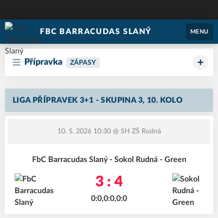
FBC BARRACUDAS SLANÝ
MENU
Přípravka
ZÁPASY
LIGA PŘÍPRAVEK 3+1 - SKUPINA 3, 10. KOLO
10. 5. 2026 10:30
@ SH ZŠ Rudná
FbC Barracudas Slaný - Sokol Rudná - Green
3 : 4
0:0,0:0,0:0